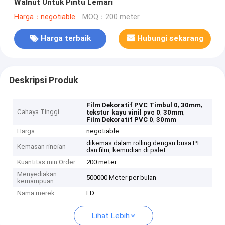
Walnut Untuk Pintu Lemari
Harga：negotiable
MOQ：200 meter
Harga terbaik
Hubungi sekarang
Deskripsi Produk
,
,
Film Dekoratif PVC Timbul 0
30mm
Cahaya Tinggi
,
,
tekstur kayu vinil pvc 0
30mm
,
Film Dekoratif PVC 0
30mm
Harga
negotiable
dikemas dalam rolling dengan busa PE
Kemasan rincian
dan film, kemudian di palet
Kuantitas min Order
200 meter
Menyediakan
500000 Meter per bulan
kemampuan
Nama merek
LD
Lihat Lebih