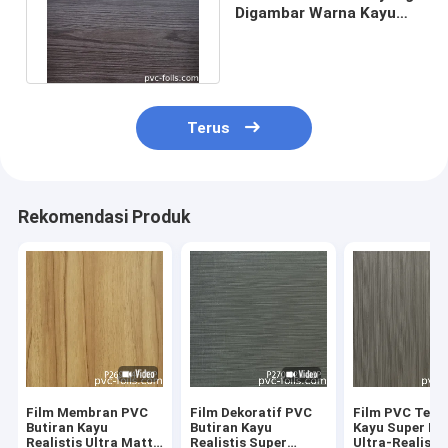
Digambar Warna Kayu
Walnut Untuk Pintu
Lemari
Terus
Rekomendasi Produk
Film Membran PVC
Film Dekoratif PVC
Film PVC Teks
Butiran Kayu
Butiran Kayu
Kayu Super Ma
Realistis Ultra Matte
Realistis Super
Ultra-Realisti