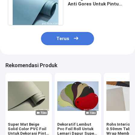
Anti Gores Untuk Pintu
Kabinet Film Pvc Lembut
Padat
Terus
Rekomendasi Produk
Super Mat Beige
Dekoratif Lembut
Rohs Interior
Solid Color PVC Foil
Pvc Foil Roll Untuk
0.50mm Tabel 
Untuk Dekorasi Pintu
Lemari Dapur Super
Wrap Membran