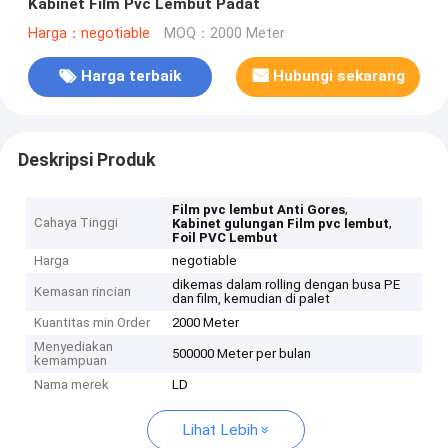
Kabinet Film Pvc Lembut Padat
Harga：negotiable
MOQ：2000 Meter
Harga terbaik
Hubungi sekarang
Deskripsi Produk
,
Film pvc lembut Anti Gores
Cahaya Tinggi
,
Kabinet gulungan Film pvc lembut
Foil PVC Lembut
Harga
negotiable
dikemas dalam rolling dengan busa PE
Kemasan rincian
dan film, kemudian di palet
Kuantitas min Order
2000 Meter
Menyediakan
500000 Meter per bulan
kemampuan
Nama merek
LD
Lihat Lebih