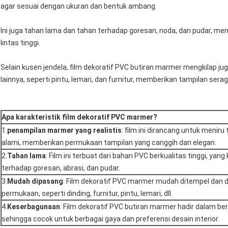
agar sesuai dengan ukuran dan bentuk ambang.
Ini juga tahan lama dan tahan terhadap goresan, noda, dan pudar, men
lintas tinggi.
Selain kusen jendela, film dekoratif PVC butiran marmer mengkilap 
lainnya, seperti pintu, lemari, dan furnitur, memberikan tampilan ser
Apa karakteristik film dekoratif PVC marmer?
1.
penampilan marmer yang realistis
: film ini dirancang untuk menir
alami, memberikan permukaan tampilan yang canggih dan elegan.
2.
Tahan lama
: Film ini terbuat dari bahan PVC berkualitas tinggi, yang 
terhadap goresan, abrasi, dan pudar.
3.
Mudah dipasang
: Film dekoratif PVC marmer mudah ditempel dan d
permukaan, seperti dinding, furnitur, pintu, lemari, dll.
4.
Keserbagunaan
: Film dekoratif PVC butiran marmer hadir dalam ber
sehingga cocok untuk berbagai gaya dan preferensi desain interior.