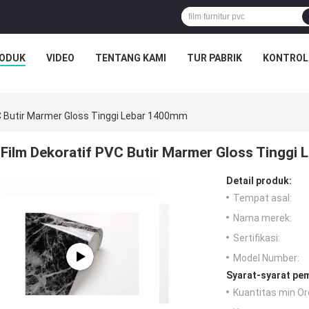
ODUK
VIDEO
TENTANG KAMI
TUR PABRIK
KONTROL
C Butir Marmer Gloss Tinggi Lebar 1400mm
Film Dekoratif PVC Butir Marmer Gloss Tinggi
Detail produk:
Tempat asal:
Nama merek:
Sertifikasi:
Model Number:
Syarat-syarat pe
Kuantitas min Or