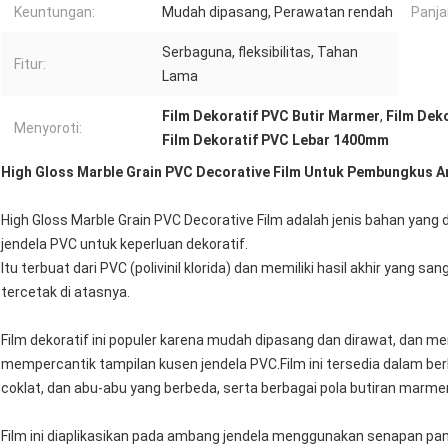
Keuntungan:
Mudah dipasang, Perawatan rendah
Panja
Serbaguna, fleksibilitas, Tahan
Fitur:
Lama
Film Dekoratif PVC Butir Marmer
,
Film Dek
Menyoroti:
Film Dekoratif PVC Lebar 1400mm
High Gloss Marble Grain PVC Decorative Film Untuk Pembungkus 
High Gloss Marble Grain PVC Decorative Film adalah jenis bahan ya
jendela PVC untuk keperluan dekoratif.
Itu terbuat dari PVC (polivinil klorida) dan memiliki hasil akhir yang
tercetak di atasnya.
Film dekoratif ini populer karena mudah dipasang dan dirawat, dan m
mempercantik tampilan kusen jendela PVC.Film ini tersedia dalam ber
coklat, dan abu-abu yang berbeda, serta berbagai pola butiran marmer
Film ini diaplikasikan pada ambang jendela menggunakan senapan p