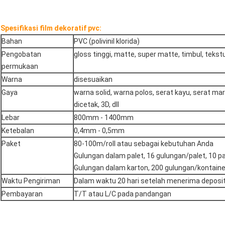
Spesifikasi film dekoratif pvc:
Bahan
PVC (polivinil klorida)
Pengobatan
gloss tinggi, matte, super matte, timbul, tekst
permukaan
Warna
disesuaikan
Gaya
warna solid, warna polos, serat kayu, serat mar
dicetak, 3D, dll
Lebar
800mm - 1400mm
Ketebalan
0,4mm - 0,5mm
Paket
80-100m/roll atau sebagai kebutuhan Anda
Gulungan dalam palet, 16 gulungan/palet, 10 
Gulungan dalam karton, 200 gulungan/kontaine
Waktu Pengiriman
Dalam waktu 20 hari setelah menerima deposit
Pembayaran
T/T atau L/C pada pandangan