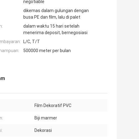
negotiable
dikemas dalam gulungan dengan
busa PE dan film, lalu di palet
n:
dalam waktu 15 hari setelah
menerima deposit, bernegosiasi
embayaran:
L/C, T/T
mampuan:
500000 meter per bulan
mm
:
Film Dekoratif PVC
n:
Biji marmer
i:
Dekorasi