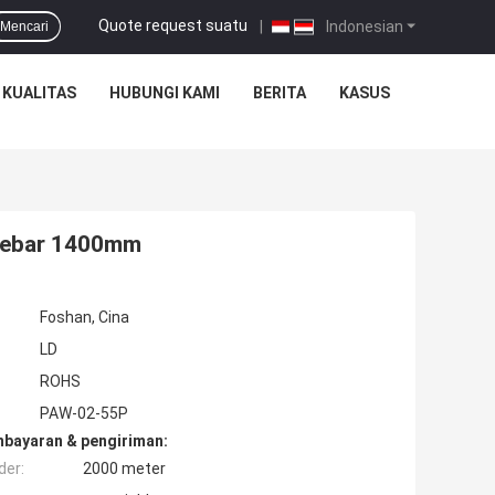
Quote request suatu
|
Indonesian
Mencari
 KUALITAS
HUBUNGI KAMI
BERITA
KASUS
 Lebar 1400mm
Foshan, Cina
LD
ROHS
PAW-02-55P
mbayaran & pengiriman:
der:
2000 meter